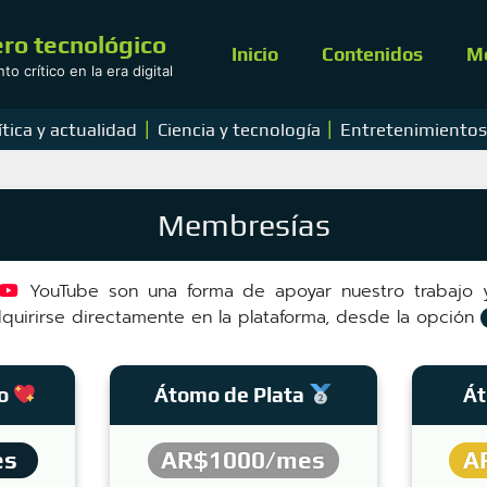
ro tecnológico
Inicio
Contenidos
M
o crítico en la era digital
|
|
ítica y actualidad
Ciencia y tecnología
Entretenimiento
Membresías
YouTube son una forma de apoyar nuestro trabajo 
quirirse directamente en la plataforma, desde la opción
yo
Átomo de Plata
Át
es
AR$1000/mes
A