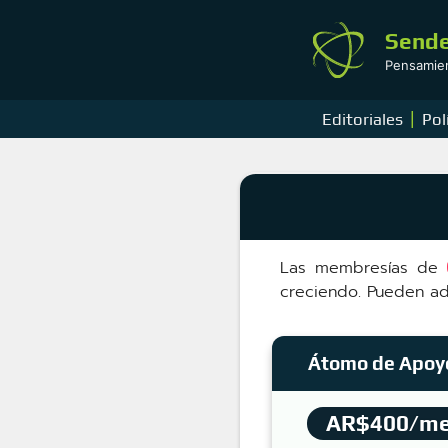
Saltar
al
Sende
contenido
Pensamient
|
Editoriales
Pol
Las membresías de
creciendo. Pueden ad
Átomo de Apo
AR$400/m