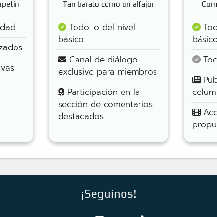
upetín
Tan barato como un alfajor
Como
idad
Todo lo del nivel
Todo
básico
básic
izados
Canal de diálogo
Todo
ivas
exclusivo para miembros
Publ
Participación en la
column
sección de comentarios
Acc
destacados
propu
¡Seguinos!