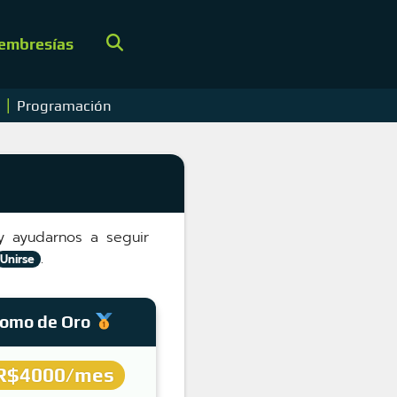
embresías
|
s
Programación
y ayudarnos a seguir
.
Unirse
omo de Oro
R$4000/mes