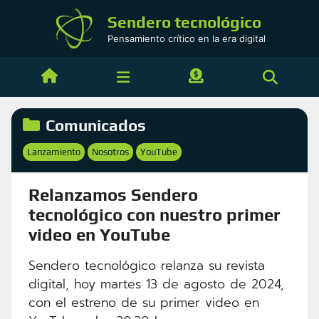
Saltar
Sendero tecnológico
al
Pensamiento crítico en la era digital
contenido
Categorías
Comunicados
Etiquetas
Lanzamiento
Nosotros
YouTube
,
,
Relanzamos Sendero
tecnológico con nuestro primer
video en YouTube
Sendero tecnológico relanza su revista
digital, hoy martes 13 de agosto de 2024,
con el estreno de su primer video en