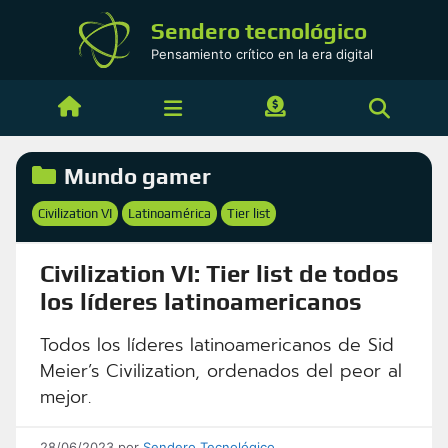
Saltar
Sendero tecnológico
al
Pensamiento crítico en la era digital
contenido
Categorías
Mundo gamer
Etiquetas
Civilization VI
Latinoamérica
Tier list
,
,
Civilization VI: Tier list de todos
los líderes latinoamericanos
Todos los líderes latinoamericanos de Sid
Meier’s Civilization, ordenados del peor al
mejor.
28/06/2023
por
Sendero Tecnológico