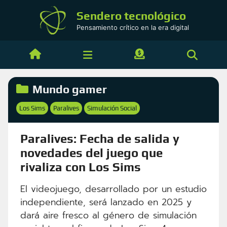
Saltar
Sendero tecnológico
al
Pensamiento crítico en la era digital
contenido
Categorías
Mundo gamer
Etiquetas
Los Sims
Paralives
Simulación Social
,
,
Paralives: Fecha de salida y
novedades del juego que
rivaliza con Los Sims
El videojuego, desarrollado por un estudio
independiente, será lanzado en 2025 y
dará aire fresco al género de simulación