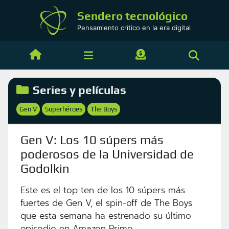
Saltar
Sendero tecnológico
al
Pensamiento crítico en la era digital
contenido
Categorías
Series y películas
Etiquetas
Gen V
Superhéroes
The Boys
,
,
Gen V: Los 10 súpers más
poderosos de la Universidad de
Godolkin
Este es el top ten de los 10 súpers más
fuertes de Gen V, el spin-off de The Boys
que esta semana ha estrenado su último
episodio en Amazon Prime.