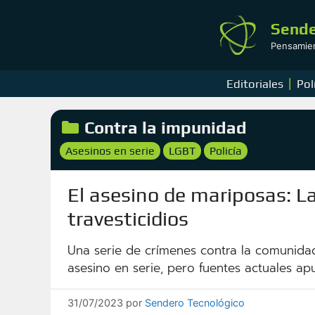
Saltar
al
Sende
contenido
Pensamient
|
Editoriales
Pol
Categorías
Contra la impunidad
Etiquetas
Asesinos en serie
LGBT
Policía
,
,
El asesino de mariposas: La
travesticidios
Una serie de crímenes contra la comunidad
asesino en serie, pero fuentes actuales apun
31/07/2023
por
Sendero Tecnológico