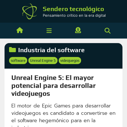
Saltar
Sendero tecnológico
al
Pensamiento crítico en la era digital
contenido
Categorías
Industria del software
Etiquetas
software
Unreal Engine 5
videojuegos
,
,
Unreal Engine 5: El mayor
potencial para desarrollar
videojuegos
El motor de Epic Games para desarrollar
videojuegos es candidato a convertirse en
el software hegemónico para en la