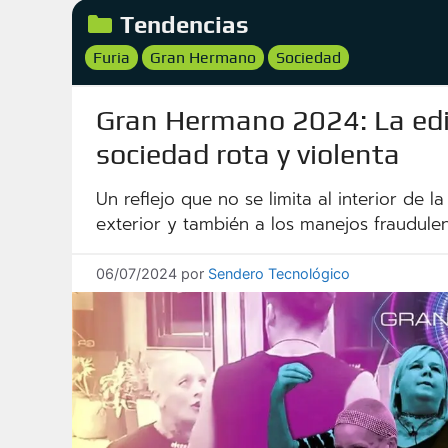
Categorías
Tendencias
Etiquetas
Furia
Gran Hermano
Sociedad
,
,
Gran Hermano 2024: La edic
sociedad rota y violenta
Un reflejo que no se limita al interior de l
exterior y también a los manejos fraudule
06/07/2024
por
Sendero Tecnológico