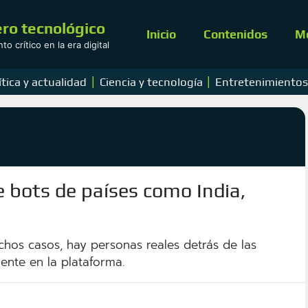
ro tecnológico
Inicio
Contenidos
M
o crítico en la era digital
|
|
ítica y actualidad
Ciencia y tecnología
Entretenimiento
e bots de países como India,
hos casos, hay personas reales detrás de las
mente en la plataforma.