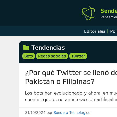
Saltar
al
Sende
contenido
Pensamient
|
Editoriales
Pol
Categorías
Tendencias
Etiquetas
Bots
Redes sociales
Twitter
,
,
¿Por qué Twitter se llenó d
Pakistán o Filipinas?
Los bots han evolucionado y ahora, en muc
cuentas que generan interacción artificial
31/10/2024
por
Sendero Tecnológico