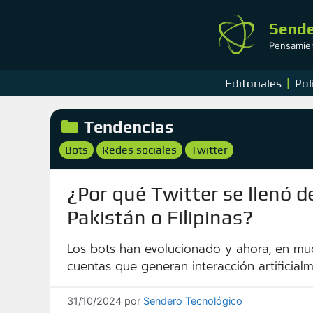
Saltar
al
Sende
contenido
Pensamient
|
Editoriales
Pol
Categorías
Tendencias
Etiquetas
Bots
Redes sociales
Twitter
,
,
¿Por qué Twitter se llenó d
Pakistán o Filipinas?
Los bots han evolucionado y ahora, en muc
cuentas que generan interacción artificial
31/10/2024
por
Sendero Tecnológico