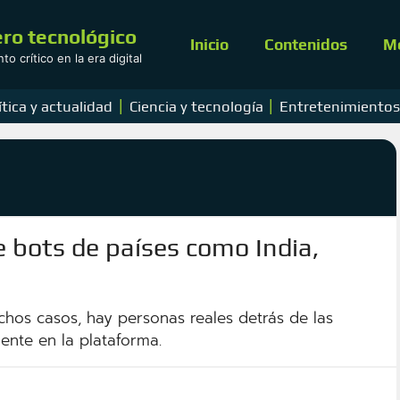
ro tecnológico
Inicio
Contenidos
M
o crítico en la era digital
|
|
ítica y actualidad
Ciencia y tecnología
Entretenimiento
e bots de países como India,
hos casos, hay personas reales detrás de las
mente en la plataforma.