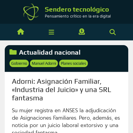
Saltar
Sendero tecnológico
al
Pensamiento crítico en la era digital
contenido
Categorías
Actualidad nacional
Etiquetas
Gobierno
Manuel Adorni
Planes sociales
,
,
Adorni: Asignación Familiar,
«Industria del Juicio» y una SRL
fantasma
Su mujer registra en ANSES la adjudicación
de Asignaciones Familiares. Pero, además, es
noticia por un juicio laboral extorsivo y una
sociedad fantasma.